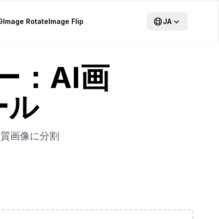
G
Image Rotate
Image Flip
JA
ター：AI画
ール
高品質画像に分割