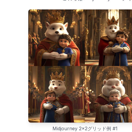
Midjourney 2x2グリッド例
#
1