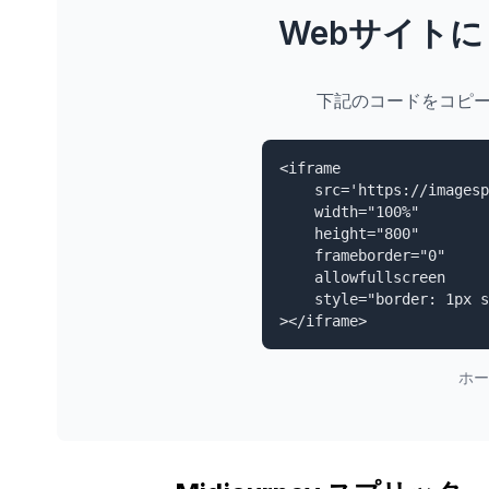
Webサイトに 
下記のコードをコピーして
<iframe

    src='https://imagesplitter.vip/ja/midjourney-splitter-embed'

    width="100%"

    height="800"

    frameborder="0"

    allowfullscreen

    style="border: 1px solid #e5e7eb; border-radius: 8px;"

></iframe>
ホー