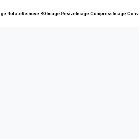
age Rotate
Remove BG
Image Resize
Image Compress
Image Conv