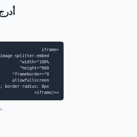
أدرج
></iframe>
يم