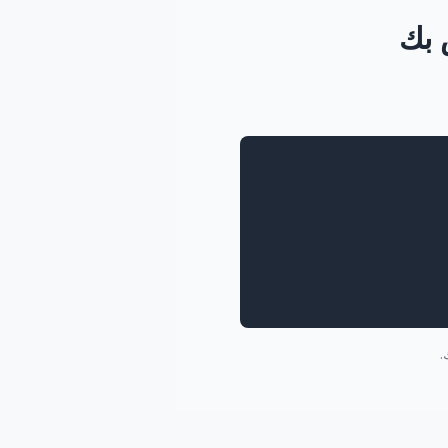
 بك
.