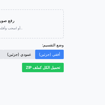
رفع صور
...أو اسحب وأفل
وضع التقسيم:
أفقي (جزئين)
عمودي (جزئين)
تحميل الكل كملف ZIP